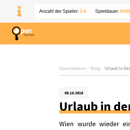
Anzahl der Spieler:
2-6
Spieldauer:
60/8
Openthedoor
Blog
Urlaub In De
08.10.2018
Urlaub in de
Wien wurde wieder ein