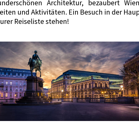
derschönen Architektur, bezaubert Wien
ten und Aktivitäten. Ein Besuch in der Haupt
rer Reiseliste stehen!