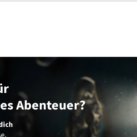
ür
hes Abenteuer?
dich
se.